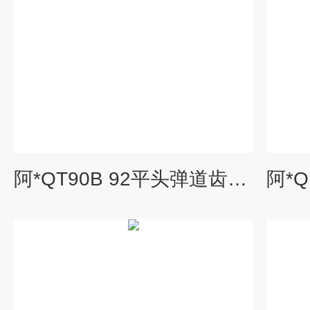
阿*QT90B 92平头弹道齿钎头