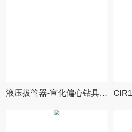
液压拔管器-宣化偏心钻具生产商