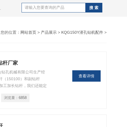
J100B潜孔钻机，钻杆，QZJ100B潜孔钻机
您的位置：
网站首页
>
产品展示
>
KQG150Y潜孔钻机配件
>
件钻杆厂家
腾达钻孔机械有限公司生产经
查看详情
（150100）和副钻杆
，可加工加长钻杆，我们还能定
产钻杆多年，选用钢材，质
浏览量：
6858
杆