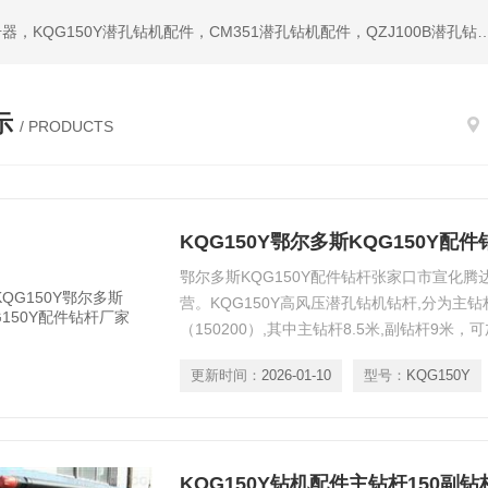
热门搜索：潜孔钻机，冲击器，钎头，潜孔冲击器，宣化冲击器，KQG150Y潜孔钻机配件，CM351潜孔钻机配件，QZ
示
/ PRODUCTS
KQG150Y鄂尔多斯KQG150Y配
鄂尔多斯KQG150Y配件钻杆张家口市宣化
营。KQG150Y高风压潜孔钻机钻杆,分为主钻杆
（150200）,其中主钻杆8.5米,副钻杆9米
做多种潜孔钻机钻杆，欢迎合作洽谈！加工生
更新时间：
2026-01-10
型号：
KQG150Y
量保证！鄂尔多斯KQG150Y配件钻杆厂家
KQG150Y钻机配件主钻杆150副钻