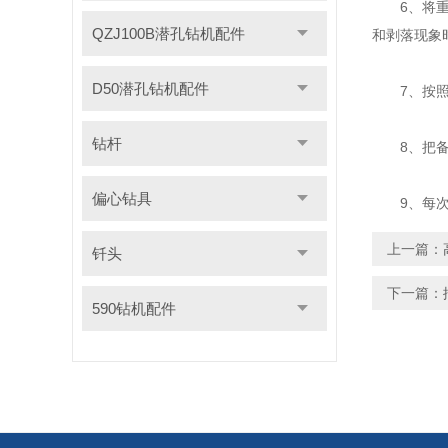
6、将重锤
QZJ100B潜孔钻机配件
和剥落现象
D50潜孔钻机配件
7、按照
钻杆
8、把备妥
偏心钻具
9、每次试
上一篇：
钎头
下一篇：
590钻机配件