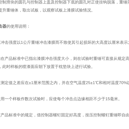
控制滑块的圆孔与控制器上盖及控制器下底的圆孔对正使挂钩脱落，重锤
提升重锤体，取出试板，以观察试板上漆膜试验情况。
击器
的使用说明：
击强度以1公斤重锤冲击漆膜而不致使其引起损坏的大高度以厘米表示
产品标准中已指出漆膜冲击强度大小，则在试验时重锤可直接从规定高
，此时样板的喷漆面应朝下放置于枕垫块上进行试验。
定值之差应在±1厘米范围之内，并在空气温度25±1℃和相对温度70%
一个样板作数次试验时，应使每个冲击点边缘相距不少于15毫米。
品标准中的规定，借控制器螺钉固定好高度，按压控制螺钉重锤即自由