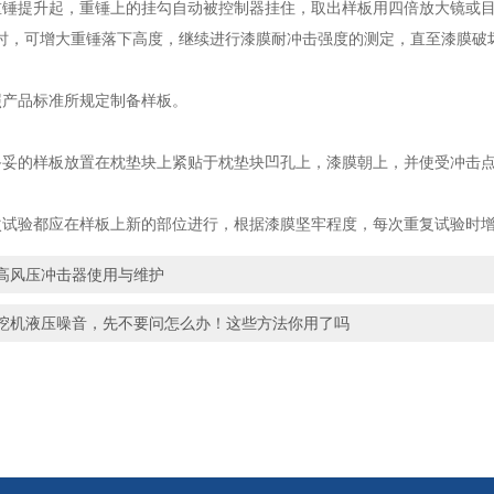
提升起，重锤上的挂勾自动被控制器挂住，取出样板用四倍放大镜或目力
时，可增大重锤落下高度，继续进行漆膜耐冲击强度的测定，直至漆膜破
产品标准所规定制备样板。
的样板放置在枕垫块上紧贴于枕垫块凹孔上，漆膜朝上，并使受冲击点
验都应在样板上新的部位进行，根据漆膜坚牢程度，每次重复试验时增大
高风压冲击器使用与维护
挖机液压噪音，先不要问怎么办！这些方法你用了吗