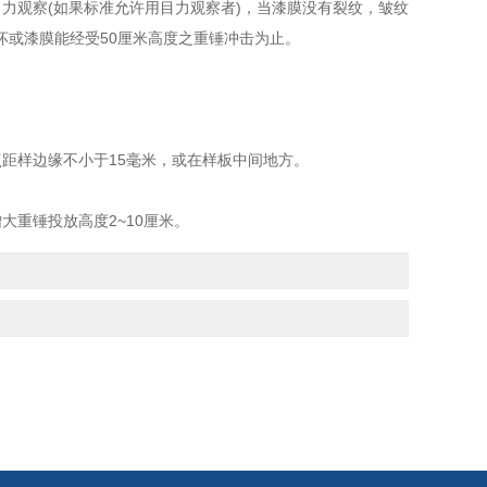
观察(如果标准允许用目力观察者)，当漆膜没有裂纹，皱纹
坏或漆膜能经受50厘米高度之重锤冲击为止。
距样边缘不小于15毫米，或在样板中间地方。
重锤投放高度2~10厘米。