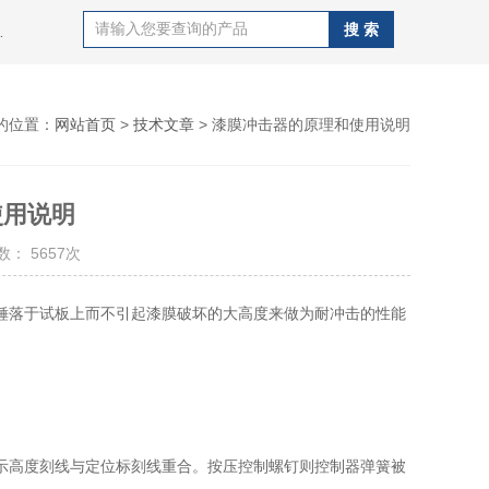
J100B潜孔钻机，钻杆，QZJ100B潜孔钻机
的位置：
网站首页
>
技术文章
> 漆膜冲击器的原理和使用说明
使用说明
： 5657次
锤落于试板上而不引起漆膜破坏的大高度来做为耐冲击的性能
高度刻线与定位标刻线重合。按压控制螺钉则控制器弹簧被