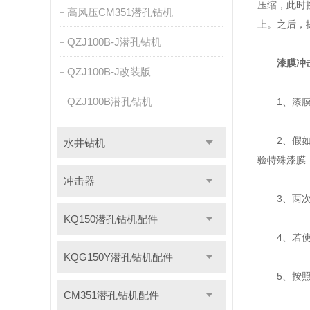
压缩，此时
高风压CM351潜孔钻机
上。之后，
QZJ100B-J潜孔钻机
漆膜冲
QZJ100B-J改装版
QZJ100B潜孔钻机
1、漆膜冲
2、假如在
水井钻机
验特殊漆膜
冲击器
3、两次测
KQ150潜孔钻机配件
4、若使用
KQG150Y潜孔钻机配件
5、按照产
CM351潜孔钻机配件