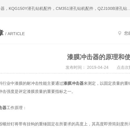
热门搜索：潜孔钻机，冲击器，钎头，潜孔冲击器，宣化冲击器，KQG150Y潜孔钻机配件，CM351潜孔钻机配件，QZ
章
您
/ ARTICLE
漆膜冲击器的原理和
发布时间： 2019-04-24 点击次数
行业中漆膜的耐冲击性能主要通过
漆膜冲击器
来测定，以固定质量的重
冲击强度是评定漆膜质量的重要指标之一。
击器
工作原理：
丝钉将带有挂钩的重锤固定在所要求的高度上，其高度即滑筒刻度所示