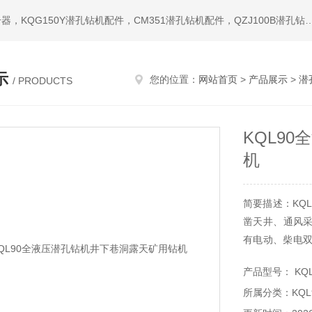
热门搜索：潜孔钻机，冲击器，钎头，潜孔冲击器，宣化冲击器，KQG150Y潜孔钻机配件，CM351潜孔钻机配件，QZ
示
您的位置：
网站首页
>
产品展示
>
潜
/ PRODUCTS
KQL9
机
简要描述：KQ
凿天井、通风
有电动、柴电双
用于大的空间，
产品型号： KQL
所属分类：KQ