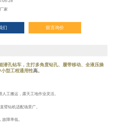
05-28
厂家
我们
留言询价
能潜孔钻车，主打
多角度钻孔、履带移动、全液压操
中小型工程通用性
高
。
用人工搬运，露天工地作业灵活。
直臂钻机适配场景广。
，故障率低。