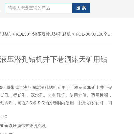
J100B潜孔钻机，钻杆，QZJ100B潜孔钻机
孔钻机
>
KQL90全液压履带式潜孔钻机
> KQL-90KQL90全液压潜孔钻机井下巷洞露天矿用钻机
0全液压潜孔钻机井下巷洞露天矿用钻
L90 履带式全液压圆盘潜孔钻机专用于工程巷道和矿山井下钻
采矿孔、探矿孔、深水孔、去护孔等。使用方便、适用性强，
动两种，可在2.5米-5.5米的巷洞内使用，配用加长钻杆，可
可配高中低风压潜孔钻具，满足不同工况需求
-90
L90全液压履带式潜孔钻机