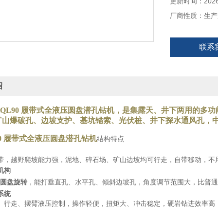
更新时间：2026-
厂商性质：生产
联系
绍
KQL90 履带式全液压圆盘潜孔钻机，是
集露天、井下两用
的多功
矿山爆破孔、边坡支护、基坑锚索、光伏桩、井下探水通风孔，
90 履带式全液压圆盘潜孔钻机
结构特点
带，越野爬坡能力强，泥地、碎石场、矿山边坡均可行走，自带移动，不
机构
° 圆盘旋转
，能打垂直孔、水平孔、倾斜边坡孔，角度调节范围大，比普通
系统
、行走、摆臂液压控制，操作轻便，扭矩大、冲击稳定，硬岩钻进效率高