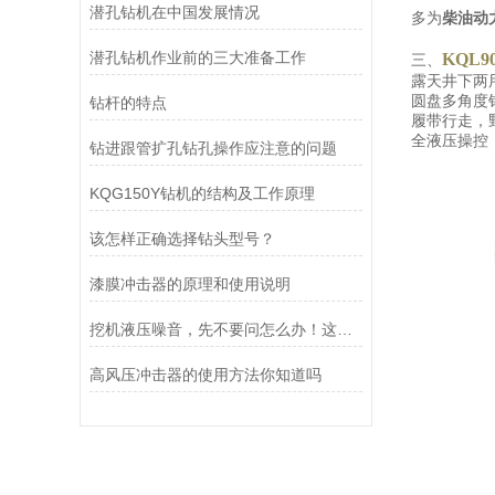
潜孔钻机在中国发展情况
多为
柴油动
潜孔钻机作业前的三大准备工作
KQL
三、
露天井下两
圆盘多角度
钻杆的特点
履带行走，
全液压操控
钻进跟管扩孔钻孔操作应注意的问题
KQG150Y钻机的结构及工作原理
该怎样正确选择钻头型号？
漆膜冲击器的原理和使用说明
挖机液压噪音，先不要问怎么办！这些方法你用了吗
高风压冲击器的使用方法你知道吗