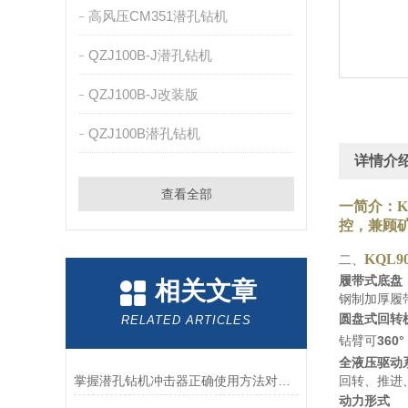
高风压CM351潜孔钻机
QZJ100B-J潜孔钻机
QZJ100B-J改装版
QZJ100B潜孔钻机
详情介
查看全部
一简介：
控
，兼顾
KQL
二、
履带式底盘
相关文章
钢制加厚履
圆盘式回转
RELATED ARTICLES
钻臂可
360
全液压驱动
掌握潜孔钻机冲击器正确使用方法对提升施工质量具有重要意义
回转、推进
动力形式