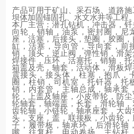
产品可用于矿山、采石场、道路施
坝体加固锚固孔、水文水井等工程
本厂主营：
潜孔钻机，冲击器，钎
向轮，销轴，油泵，密封圈，尼
座，活塞，后接头，垫圈，胶圈，
缸，活塞，导向管，导向套，前
销，顶头，逆止阀，弹性销，滑架
焊接件，压环，活塞托，销轴，托
箱盖及壳，轴套，活动体，滑板焊
震接头，接头体，柱塞，抱爪，
圈，柱销，司机室，托钎器，托
销，内套管，主轴总成，轴承套
轮，上盖及轴座，小皮带轮，防尘
轮轴套，轴端盖，长套，滑轮轴，
齿轮轴，小链轮，轴承座套，大齿
头，支座，盖，联接板，小齿轮，
子，履带板，轴承环，后滑轮轴
嘴，往复杆，电动卷扬，主钻杆