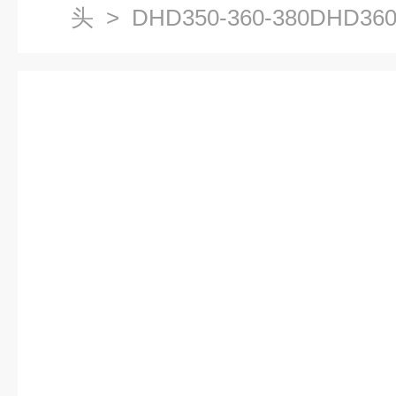
头
> DHD350-360-380DHD
高风压潜孔钻头钻