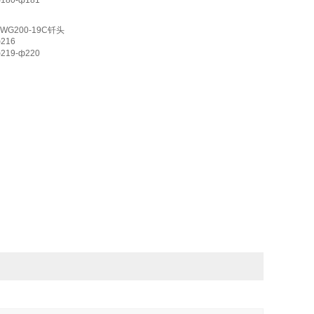
180-ф181
WG200-19C
钎头
216
219-ф220