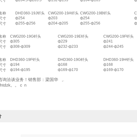
ф204.5-ф205.5
ф152-ф153
ф164-ф165
ф
尺寸
名称
DHD360-19J
钎头
CWG200-19A
钎头
CWG200-19B
钎头
C
ф254
ф203
ф254
ф
尺寸
ф255-ф256
ф204-ф205
ф255-ф256
ф
尺寸
名称
CWG200-19G
钎头
CWG200-19E
钎头
CWG200-19F
钎头
ф305
ф229
ф241
尺寸
ф308-ф309
ф232-ф233
ф244-ф245
尺寸
名称
DHD360-19F
钎头
DHD360-19G
钎头
DHD360-19H
钎头
ф194
ф168
ф168
尺寸
ф194-ф195
ф169-ф170
ф169-ф170
尺寸
咨询洽谈业务！销售部：梁国华 ,.
w.xhtdzk。。ｃｎ
价