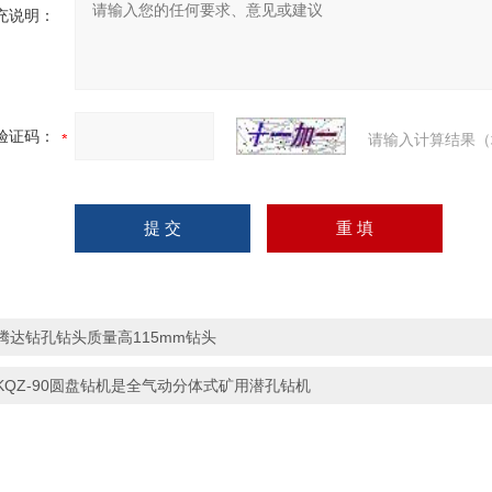
充说明：
验证码：
请输入计算结果（
腾达钻孔钻头质量高115mm钻头
KQZ-90圆盘钻机是全气动分体式矿用潜孔钻机