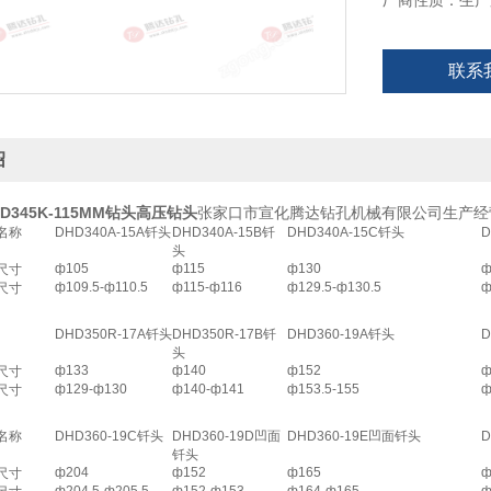
厂商性质：生产
联系
绍
D345K-115MM钻头高压钻头
张家口市宣化腾达钻孔机械有限公司生产经
名称
DHD340A-15A
钎头
DHD340A-15B
钎
DHD340A-15C
钎头
D
头
ф105
ф115
ф130
ф
尺寸
ф109.5-ф110.5
ф115-ф116
ф129.5-ф130.5
ф
尺寸
DHD350R-17A
钎头
DHD350R-17B
钎
DHD360-19A
钎头
D
头
ф133
ф140
ф152
ф
尺寸
ф129-ф130
ф140-ф141
ф153.5-155
ф
尺寸
名称
DHD360-19C
钎头
DHD360-19D
凹面
DHD360-19E
凹面钎头
D
钎头
ф204
ф152
ф165
ф
尺寸