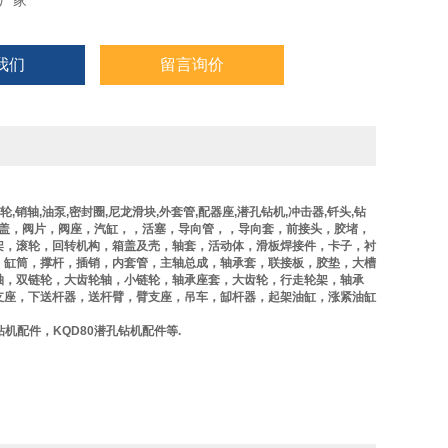
厂家
我们
留言询价
轮
,
销轴
,
油泵
,
密封圈
,
尼龙滑块
,
外套管
,
配器座
,
潜孔钻机
,
冲击器
,
钎头
,
钻
盖，阀片，阀座，汽缸，，活塞，导向管，，导向套，前接头，胶堵，
架，滚轮，回转机构，箱盖及壳，轴套，活动体，滑板焊接件，卡子，衬
，缸筒，撑杆，插销，内套管，主轴总成，轴承套，联接板，胶垫，大槽
轴，双链轮，大齿轮轴，小链轮，轴承座套，大齿轮，行走轮架，轴承
支座，下送杆器，送杆臂，臂支座，吊车，缷杆器，起架油缸，涨紧油缸
钻机配件，
KQD80
潜孔钻机配件等
.