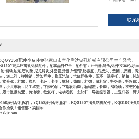
厂商性质：生产
联系
绍
QGY150配件小皮带轮
张家口市宣化腾达钻孔机械有限公司生产经营。
G150Y
高风压潜孔钻机配件，配套品种齐全，配件有：冲击器
,
钎头
,
钻杆
,
支重轮
,
导向
向轮
,
销轴
,
油泵
,
密封圈
,
尼龙滑块
,
外套管
,
活塞
,
外套管
,
配器座，后接头，垫圈，胶圈，阀
头，逆止阀，弹性销，滑架焊件，推压汽缸，汽缸焊接件，压环，活塞托，销轴，托
，接头体，柱塞，抱爪，卡环，卡圈，螺栓，垫圈，柱销，司机室，托钎器，托板体
座，小皮带轮，防尘罩盖，下滑轮轴，下滑轮轴套，轴端盖，长套，滑轮轴，双链轮
，履带涨紧装置，黄油嘴，往复杆，电动卷扬，主钻杆，导管提引器，上送杆器，臂
150
潜孔钻机配件，
YQ150
潜孔钻机配件，
KQG150Y
潜孔钻机配件，
KQG100
潜孔
合作洽谈！销售部：梁国华 .
tdzkjx.com