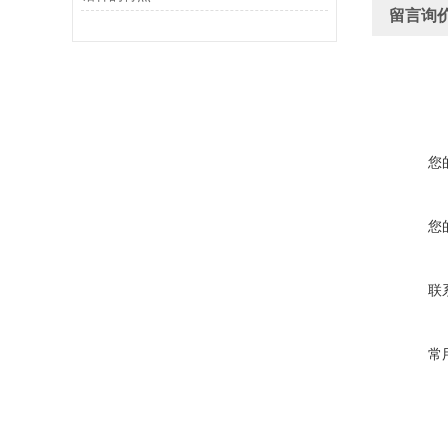
留言询
您
您
联
常