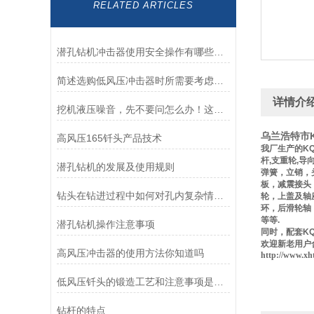
RELATED ARTICLES
潜孔钻机冲击器使用安全操作有哪些步骤需要详解
简述选购低风压冲击器时所需要考虑的因素
详情介
挖机液压噪音，先不要问怎么办！这些方法你用了吗
乌兰浩特市K
高风压165钎头产品技术
我厂生产的
KQ
杆
,
支重轮
,
导
潜孔钻机的发展及使用规则
弹簧，立销，
板，减震接头
钻头在钻进过程中如何对孔内复杂情况进行分析与判断
轮，上盖及轴
环，后滑轮轴
等等
.
潜孔钻机操作注意事项
同时，配套
KQ
欢迎新老用户
高风压冲击器的使用方法你知道吗
http://www.xh
低风压钎头的锻造工艺和注意事项是什么
钻杆的特点