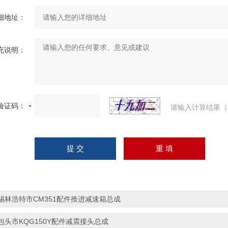
细地址：
充说明：
验证码：
请输入计算结果（
锡林浩特市CM351配件推进减速箱总成
包头市KQG150Y配件减震接头总成