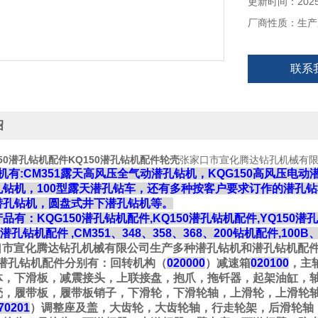
更新时间：2025-
厂商性质：生产
联系
绍
50潜孔钻机配件KQ150潜孔钻机配件轮壳
张家口市宣化腾达钻孔机械有
机有
:CM351
露天高风压全气动潜孔钻机，
KQG150
高风压电动
孔钻机，
100
型露天潜孔钻车，还有多种按客户要求订作的潜孔钻
潜孔钻机，圆盘式井下潜孔钻机等。
产品有：
KQG150
潜孔钻机配件
,KQ150
潜孔钻机配件
,YQ150
潜孔
潜孔钻机配件
,CM351
、
348
、
358
、
368
、
200
钻机配件
,100B
口市宣化腾达钻孔机械有限公司生产多种潜孔钻机和潜孔钻机配
潜孔钻机配件分别有：回转机构（
020000
）减速箱
020100
，主
体，下滑板，减震接头，上联接盘，抱爪，拖钎器，起架油缸，
壳，履带板，履带板销子，下滑轮，下滑轮轴，上滑轮，上滑轮
70201
）调整座及盖，大齿轮，大齿轮轴，行走轮架，后滑轮轴