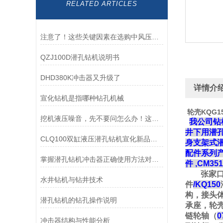
RELATED ARTICLES
注意了！这些关键因素在选购中风压冲击器时要多考虑
QZJ100D潜孔钻机说明书
DHD380K冲击器又升级了
详情介
宣化钻机是指哪种钻孔机械
轮壳KQG1
挖机液压噪音，先不要问怎么办！这些方法你用了吗
我公司钻
井下用潜
CLQ100双缸液压潜孔钻机宣化新品潜孔钻机
身支架式
配件系列
掌握潜孔钻机冲击器正确使用方法对提升施工质量具有重要意义
件
,CM351
张家
水井钻机与钻井技术
件
/KQ150
构，接头
潜孔钻机的钻孔操作说明
承座，轮
链轮轴（
0
冲击器结构与性能分析