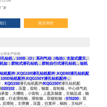
11-09
厂家
我们
留言询价
限公司生产经营。
潜孔钻机，
100B
（
D
）系列气动（电动）支架式露天、
机如：胶轮式潜孔钻机，胶轮自行式潜孔钻机，短机
钻机配件
,KQG100
潜孔钻机配件
,KQD80
潜孔钻机配
、
100D
钻机配件
,KQG150Y
潜孔钻机配件
。
件，
KQG150
潜孔钻机配件
/KQG150Y
潜孔钻机配
轴
020102
，压盖，齿轮，轴套，齿轮轴，中心供气机
轴承套，大槽轮，小齿轮，上盖及轴套，主轴总成，轴
轴套，行走滑轮轴，滑轮轴，双链轮轴（
070200
）双
，后滑轮，主弹簧，压盖，往复杆，蜗轮，主钻杆，