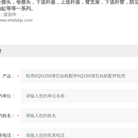
公接头，母接头，下送杆器，上送杆器，臂支座，下送杆臂，防
油缸等等一系列。
：梁国华 ，.
/www.xhtdzkjx.com
价
产品：
的单位：
的姓名：
系电话：