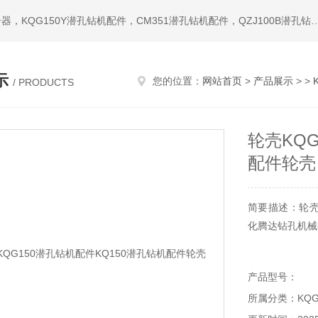
热门搜索：潜孔钻机，冲击器，钎头，潜孔冲击器，宣化冲击器，KQG150Y潜孔钻机配件，CM351潜孔钻机配件，QZ
示
您的位置：
网站首页
>
产品展示
> >
/ PRODUCTS
轮壳KQG
配件轮壳
简要描述：轮壳
化腾达钻孔机械
产品型号：
所属分类：KQG