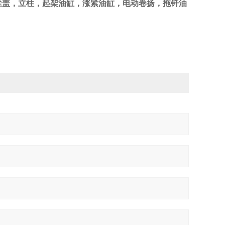
尘盖，立柱，起架油缸，涨紧油缸，电动卷扬，拖钎油