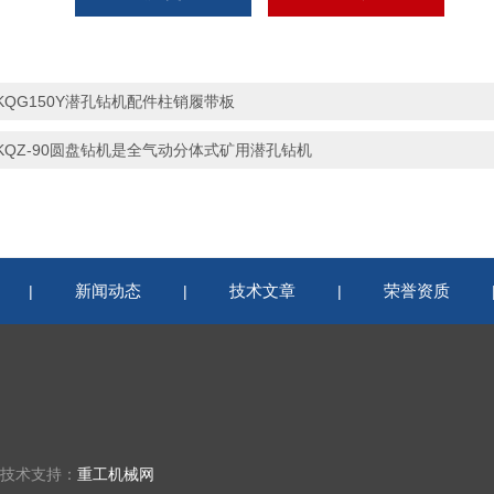
KQG150Y潜孔钻机配件柱销履带板
KQZ-90圆盘钻机是全气动分体式矿用潜孔钻机
新闻动态
技术文章
荣誉资质
|
|
|
 技术支持：
重工机械网