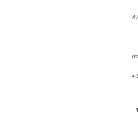
常
详
补