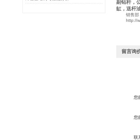
副钻杆，
缸，送杆
销售部
http:/
留言询
您
您
联