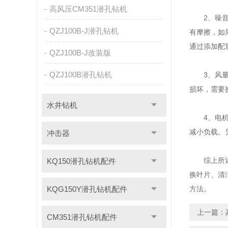
高风压CM351潜孔钻机
2、噪音过
QZJ100B-J潜孔钻机
有摩擦，如
通过添加配
QZJ100B-J改装版
QZJ100B潜孔钻机
3、风量不
损坏，需要
水井钻机
4、电机过
减小负载。
冲击器
综上所述，
KQ150潜孔钻机配件
换叶片、清
KQG150Y潜孔钻机配件
方法。
上一篇：
CM351潜孔钻机配件