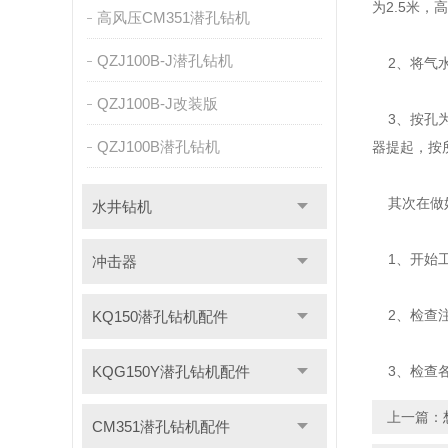
为2.5米，高
高风压CM351潜孔钻机
QZJ100B-J潜孔钻机
2、将气水
QZJ100B-J改装版
3、按孔为
QZJ100B潜孔钻机
器提起，按
其次在做好
水井钻机
1、开始工
冲击器
2、检查注
KQ150潜孔钻机配件
KQG150Y潜孔钻机配件
3、检查各
上一篇：
CM351潜孔钻机配件