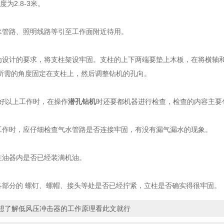
度为2.8-3米。
管路、照明线路等引至工作面附近待用。
设计的要求，将支柱架设牢固。支柱的上下两端要垫上木板，在将横轴和
所需的角度固定在支柱上，然后调整钻机的孔向。
以上工作时，在操作
潜孔钻机
时还要都机器进行检查，检查的内容主要
作时，应仔细检查气水管路是否连接牢固，有没有漏气漏水的现象。
油器内是否已经装满机油。
部分的 螺钉、螺帽、接头等处是否已经拧紧，立柱是否确实得很牢固。
想了解低风压冲击器的工作原理看此文就行