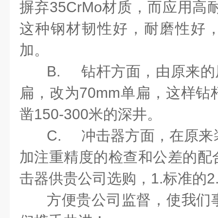
摒弃
35CrMo
材质，而应用高
这种钢材韧性好，耐磨性好
加。
B.
钻杆方面，由原来的
扁，改为
70mm
单扁，这样钻
凿
150-300
米的深井。
C.
冲击器方面，在原来
加注重精度的检查和公差的配
击器供贵公司选购，
1.
标准的
2
方便贵公司监督，使我们