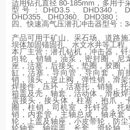
适用钻孔直径
80-185mm，多用
型号：
DHD3.5、DHD340、
DHD355、DHD360、DHD380；
四、快速高气压潜孔冲击器型号：
3
产品可用于矿山、采石场、道路施
坝体加固锚固孔、水文水井等工程
本厂主营：
潜孔钻机，冲击器，钎
向轮，销轴，油泵，密封圈，尼
座，活塞，后接头，垫圈，胶圈，
缸，活塞，导向管，导向套，前
销，顶头，逆止阀，弹性销，滑架
焊接件，压环，活塞托，销轴，托
箱盖及壳，轴套，活动体，滑板焊
震接头，接头体，柱塞，抱爪，
圈，柱销，司机室，托钎器，托
销，内套管，主轴总成，轴承套
轮，上盖及轴座，小皮带轮，防尘
轮轴套，轴端盖，长套，滑轮轴，