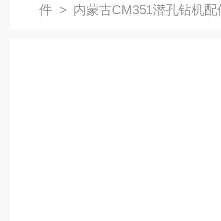
件
> 内蒙古CM351潜孔钻机