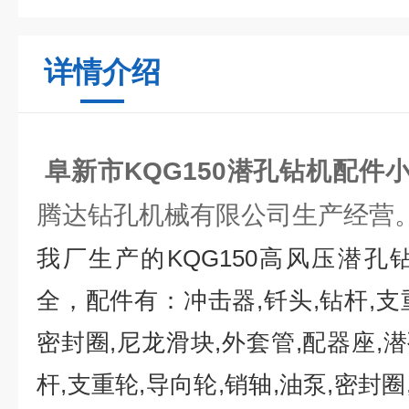
详情介绍
阜新市KQG150潜孔钻机配件
腾达钻孔机械有限公司生产经营
我厂生产的
KQG150
高风压潜孔
全，配件有：冲击器
,
钎头
,
钻杆
,
支
密封圈
,
尼龙滑块
,
外套管
,
配器座
,
潜
杆
,
支重轮
,
导向轮
,
销轴
,
油泵
,
密封圈