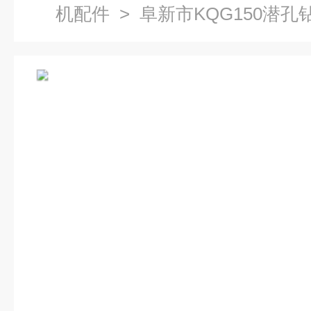
机配件
> 阜新市KQG150潜