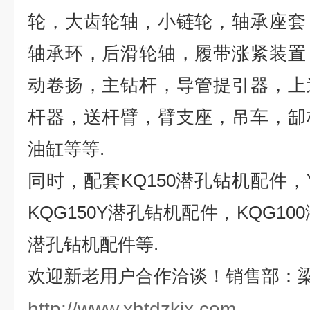
轮，大齿轮轴，小链轮，轴承座套
轴承环，后滑轮轴，履带涨紧装置
动卷扬，主钻杆，导管提引器，上
杆器，送杆臂，臂支座，吊车，缷
油缸等等
.
同时，配套
KQ150
潜孔钻机配件，
KQG150Y
潜孔钻机配件，
KQG100
潜孔钻机配件等
.
欢迎新老用户合作洽谈！销售部：梁
http://www.xhtdzkjx.com