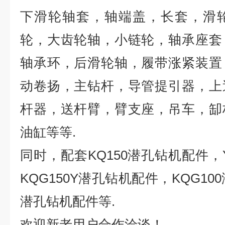
下滑轮轴套，轴端盖，长套，滑
轮，大齿轮轴，小链轮，轴承座套
轴承环，后滑轮轴，履带涨紧装置
动卷扬，主钻杆，导管提引器，上
杆器，送杆臂，臂支座，吊车，缷
油缸等等
.
同时，配套
KQ150
潜孔钻机配件，
KQG150Y
潜孔钻机配件，
KQG100
潜孔钻机配件等
.
欢迎新老用户合作洽谈！,.