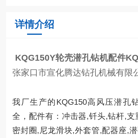
详情介绍
KQG150Y轮壳潜孔钻机配件K
张家口市宣化腾达钻孔机械有限
我厂生产的
KQG150
高风压潜孔
全，配件有：冲击器
,
钎头
,
钻杆
,
支
密封圈
,
尼龙滑块
,
外套管
,
配器座
,
潜