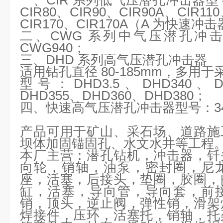
CIR80、CIR90、CIR90A、CIR11
CIR170、CIR170A（A 为快速冲
二、
CWG 系列中气压潜孔冲击
CWG940；
三、
DHD 系列高气压潜孔冲击器
适用钻孔直径
80-185mm，多用
型号：
DHD3.5、DHD340、
DHD355、DHD360、DHD380；
四、快速高气压潜孔冲击器型号：
3
产品可用于矿山、采石场、道路施
坝体加固锚固孔、水文水井等工程
本厂主营：
潜孔钻机，冲击器，钎
向轮，销轴，油泵，密封圈，尼
座，活塞，后接头，垫圈，胶圈，
缸，活塞，导向管，导向套，前
销，顶头，逆止阀，弹性销，滑架
焊接件，压环，活塞托，销轴，托