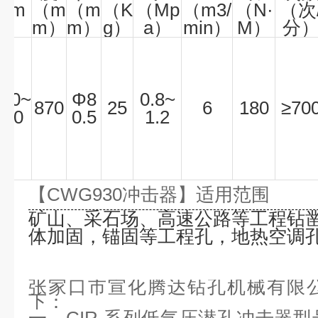
（m
（m
（m
（K
（Mp
（m3/
（N
·
（
次
m）
m）
m）
g）
a）
min）
M）
分
Φ
90~
Φ
8
0.8~
870
25
6
180
≥
70
120
0.5
1.2
【CWG
930
冲击器
】适用范围
矿山、采石场、高速公路等工程钻
体加固，锚固等工程孔，地热空调
张家口市宣化腾达钻孔机械有限
下：
一、
CIR 系列低气压潜孔冲击器型号：