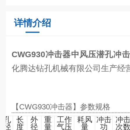
详情介绍
CWG930冲击器中风压潜孔冲
化腾达钻孔机械有限公司生产经
【CWG
930
冲击器
】参数规格
钻孔
长
外
重
工作
耗风
冲击
冲
直径
度
径
量
气压
量
功
次