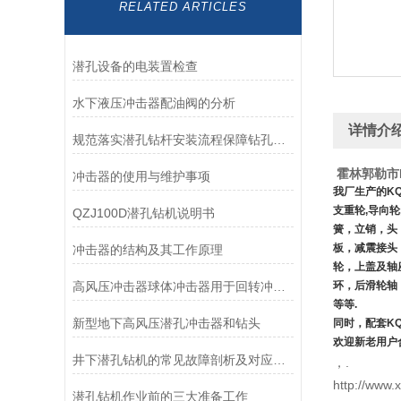
RELATED ARTICLES
潜孔设备的电装置检查
水下液压冲击器配油阀的分析
详情介
规范落实潜孔钻杆安装流程保障钻孔施工精准有序开展
霍林郭勒市
冲击器的使用与维护事项
我厂生产的
KQ
支重轮
,
导向轮
QZJ100D潜孔钻机说明书
簧，立销，头
板，减震接头
冲击器的结构及其工作原理
轮，上盖及轴
高风压冲击器球体冲击器用于回转冲击钻进的工艺研究
环，后滑轮轴
等等
.
新型地下高风压潜孔冲击器和钻头
同时，配套
KQ
欢迎新老用户
井下潜孔钻机的常见故障剖析及对应解决策略详谈
，.
http://www.
潜孔钻机作业前的三大准备工作