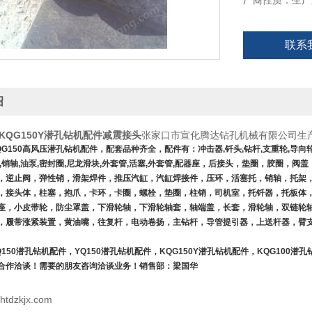
厂商性质：生产
联系
绍
KQG150Y潜孔钻机配件减震接头
张家口市宣化腾达钻孔机械有限公司生
G150
高风压潜孔钻机配件，配套品种齐全，配件有：冲击器
,
钎头
,
钻杆
,
支重轮
,
导向
,
销轴
,
油泵
,
密封圈
,
尼龙滑块
,
外套管
,
活塞
,
外套管
,
配器座，后接头，垫圈，胶圈，阀盖
，逆止阀，弹性销，滑架焊件，推压汽缸，汽缸焊接件，压环，活塞托，销轴，托架
，接头体，柱塞，抱爪，卡环，卡圈，螺栓，垫圈，柱销，司机室，托钎器，托板体
座，小皮带轮，防尘罩盖，下滑轮轴，下滑轮轴套，轴端盖，长套，滑轮轴，双链轮
，履带涨紧装置，黄油嘴，往复杆，电动卷扬，主钻杆，导管提引器，上送杆器，臂
150
潜孔钻机配件，
YQ150
潜孔钻机配件，
KQG150Y
潜孔钻机配件，
KQG100
潜孔
合作洽谈！需要的朋友咨询洽谈业务！销售部：梁国华
xhtdzkjx.com