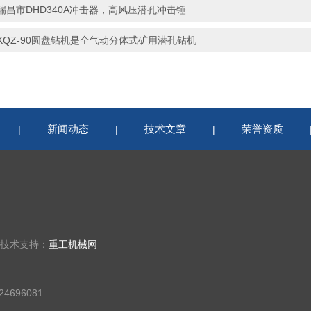
瑞昌市DHD340A冲击器，高风压潜孔冲击锤
KQZ-90圆盘钻机是全气动分体式矿用潜孔钻机
新闻动态
技术文章
荣誉资质
|
|
|
 技术支持：
重工机械网
4696081