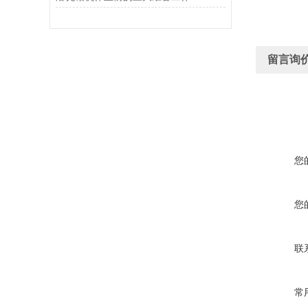
留言询
您
您
联
常