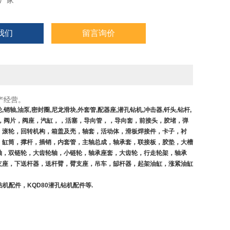
厂家
我们
留言询价
产经营。
轮
,
销轴
,
油泵
,
密封圈
,
尼龙滑块
,
外套管
,
配器座
,
潜孔钻机
,
冲击器
,
钎头
,
钻杆
,
，阀片，阀座，汽缸，，活塞，导向管，，导向套，前接头，胶堵，弹
，滚轮，回转机构，箱盖及壳，轴套，活动体，滑板焊接件，卡子，衬
，缸筒，撑杆，插销，内套管，主轴总成，轴承套，联接板，胶垫，大槽
轴，双链轮，大齿轮轴，小链轮，轴承座套，大齿轮，行走轮架，轴承
支座，下送杆器，送杆臂，臂支座，吊车，缷杆器，起架油缸，涨紧油缸
钻机配件，
KQD80
潜孔钻机配件等
.