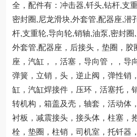
全，配件有：冲击器
,
钎头
,
钻杆
,
支
密封圈
,
尼龙滑块
,
外套管
,
配器座
,
潜
杆
,
支重轮
,
导向轮
,
销轴
,
油泵
,
密封圈
,
外套管
,
配器座，后接头，垫圈，胶
座，汽缸，，活塞，导向管，，导
弹簧，立销，头，逆止阀，弹性销
缸，汽缸焊接件，压环，活塞托，
转机构，箱盖及壳，轴套，活动体
衬板，减震接头，接头体，柱塞，
栓，垫圈，柱销，司机室，托钎器