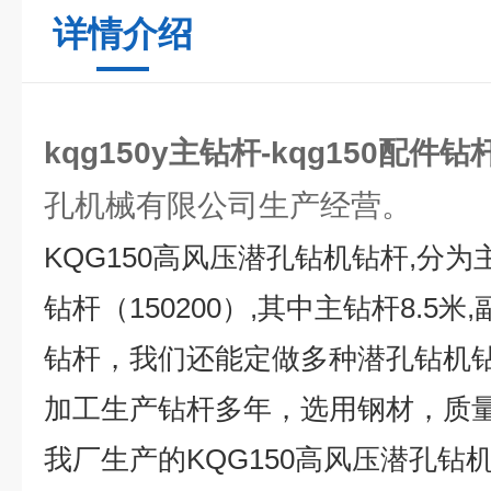
详情介绍
kqg150y主钻杆-kqg150配件钻
孔机械有限公司生产经营。
KQG150
高风压潜孔钻机钻杆
,
分为
钻杆
（150200）,
其中主钻杆
8.5
米
,
钻杆，我们还能定做多种潜孔钻机
加工生产钻杆多年，选用钢材，质
我厂生产的
KQG150
高风压潜孔钻