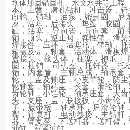
坝体加固锚固孔、水文水井等工程
本厂主营：
潜孔钻机，冲击器，钎
向轮，销轴，油泵，密封圈，尼
座，活塞，后接头，垫圈，胶圈，
缸，活塞，导向管，导向套，前
销，顶头，逆止阀，弹性销，滑架
焊接件，压环，活塞托，销轴，托
箱盖及壳，轴套，活动体，滑板焊
震接头，接头体，柱塞，抱爪，
圈，柱销，司机室，托钎器，托
销，内套管，主轴总成，轴承套
轮，上盖及轴座，小皮带轮，防尘
轮轴套，轴端盖，长套，滑轮轴，
齿轮轴，小链轮，轴承座套，大齿
头，支座，盖，联接板，小齿轮，
子，履带板，轴承环，后滑轮轴
嘴，往复杆，电动卷扬，主钻杆
器，臂支座，下送杆器，送杆臂，
油缸，涨紧油缸。