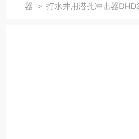
器
> 打水井用潜孔冲击器DHD3