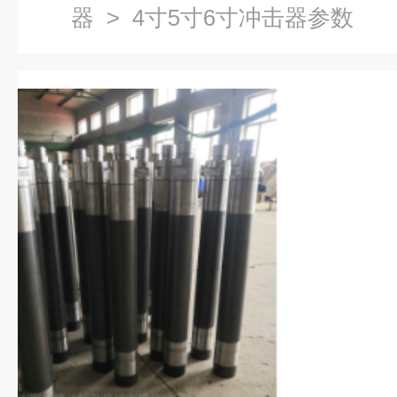
器
> 4寸5寸6寸冲击器参数