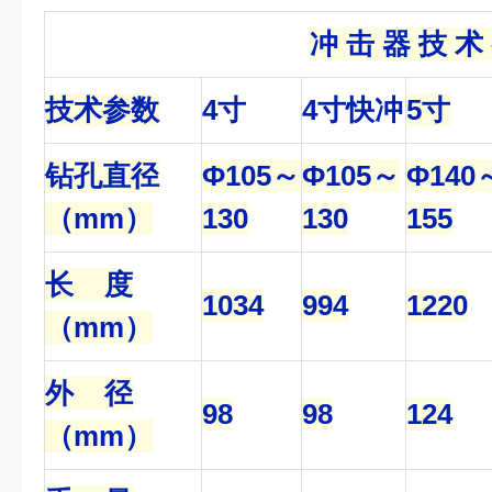
冲 击 器 技 术
技术参数
4寸
4寸快冲
5寸
钻孔直径
Φ105～
Φ105～
Φ140
（mm）
130
130
155
长 度
1034
994
1220
（mm）
外 径
98
98
124
（mm）