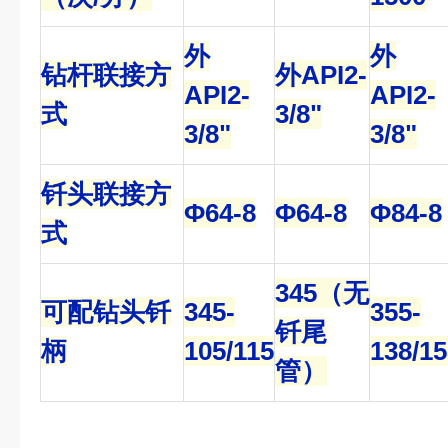
外
外
钻杆联接方
外API2-
API2-
API2-
式
3/8"
3/8"
3/8"
钎头联接方
Φ64-8
Φ64-8
Φ84-8
式
345（无
可配钻头钎
345-
355-
钎尾
柄
105/115
138/15
管）