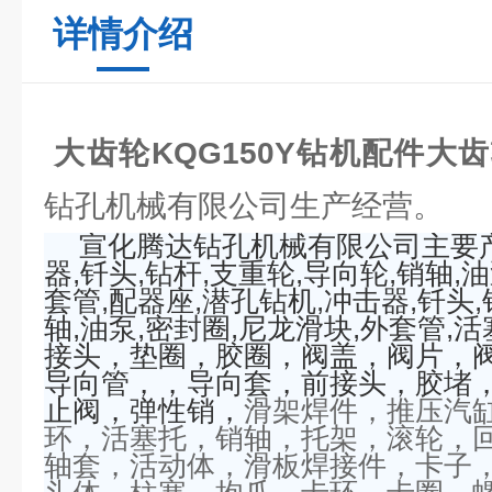
详情介绍
大齿轮KQG150Y钻机配件大
钻孔机械有限公司生产经营。
宣化腾达钻孔机械有限公司主要
器
,
钎头
,
钻杆
,
支重轮
,
导向轮
,
销轴
,
油
套管
,
配器座
,
潜孔钻机
,
冲击器
,
钎头
,
轴
,
油泵
,
密封圈
,
尼龙滑块
,
外套管
,
活
接头，垫圈，胶圈，阀盖，阀片，
导向管，，导向套，前接头，胶堵
止阀，弹性销，
滑架焊件，推压汽
环，活塞托，销轴，托架，滚轮，
轴套，活动体，滑板焊接件，卡子