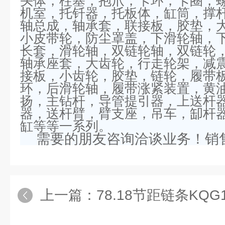
头体，柱塞，抱爪，卡环，卡圈，
机室，托钎器，托板体，缸筒，撑
轴总成，轴承套，联接板，胶垫，
小皮带轮，防尘罩盖，下滑轮轴，
长套，滑轮轴，双链轮轴，双链轮
轴承座套，大齿轮，行走轮架，减
接板，小齿轮，胶垫，链轮，履带
环，后滑轮轴，履带涨紧装置，黄
扬，主钻杆，导管提引器，上送杆
器，送杆臂，臂支座，吊车，
缷
杆
缸等等一系列。
需要的朋友咨询洽谈业务！销
上一篇：
78.18节距链条KQ