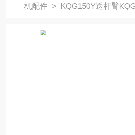
机配件
> KQG150Y送杆臂KQ