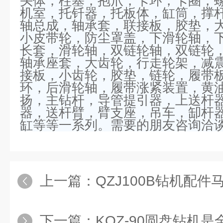
头体，柱塞，抱爪，卡环，卡圈，
机室，托钎器，托板体，缸筒，撑
轴总成，轴承套，联接板，胶垫，
小皮带轮，防尘罩盖，下滑轮轴，
长套，滑轮轴，双链轮轴，双链轮
轴承座套，大齿轮，行走轮架，减
接板，小齿轮，胶垫，链轮，履带
环，后滑轮轴，履带涨紧装置，黄
扬，主钻杆，导管提引器，上送杆
器，送杆臂，臂支座，吊车，
缷
杆
缸等等一系列。需要的朋友咨询洽
上一篇：
QZJ100B钻机配件
下一篇：
KQZ-90圆盘钻机是全