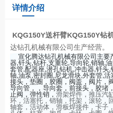
详情介绍
KQG150Y送杆臂KQG150Y钻
达钻孔机械有限公司生产经营。
宣化腾达钻孔机械有限公司主要
器
,
钎头
,
钻杆
,
支重轮
,
导向轮
,
销轴
,
油
套管
,
配器座
,
潜孔钻机
,
冲击器
,
钎头
,
轴
,
油泵
,
密封圈
,
尼龙滑块
,
外套管
,
活
接头，垫圈，胶圈，阀盖，阀片，
导向管，，导向套，前接头，胶堵
止阀，弹性销，
滑架焊件，推压汽
环，活塞托，销轴，托架，滚轮，
轴套，活动体，滑板焊接件，卡子