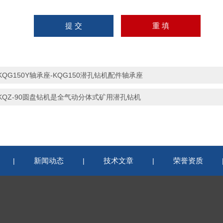
KQG150Y轴承座-KQG150潜孔钻机配件轴承座
KQZ-90圆盘钻机是全气动分体式矿用潜孔钻机
新闻动态
技术文章
荣誉资质
|
|
|