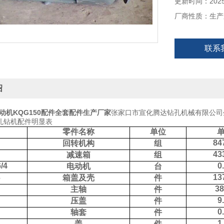
更新时间：2025-
厂商性质：生产
联系
绍
电动机KQG150配件全套配件生产厂家
张家口市宣化腾达钻孔机械有限公司
潜孔钻机配件明显表
零件名称
单位
84
回转机构
组
43
减速箱
组
6/4
0
电动机
台
3
13
箱盖及壳
件
38
主轴
件
9
压盖
件
0
轴套
件
1
盖
件