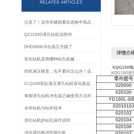
RELATED ARTICLES
注意了！这些关键因素在选购中风压冲击器时要多考虑
QZJ100D潜孔钻机说明书
DHD380K冲击器又升级了
详情介
宣化钻机是指哪种钻孔机械
KQG150
挖机液压噪音，先不要问怎么办！这些方法你用了吗
KQG150
零件图号
CLQ100双缸液压潜孔钻机宣化新品潜孔钻机
020000
020100
掌握潜孔钻机冲击器正确使用方法对提升施工质量具有重要意义
YD
180L
-
8/
0201010
水井钻机与钻井技术
020102
020104
潜孔钻机的钻孔操作说明
020106
冲击器结构与性能分析
020107