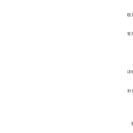
联
常
详
补