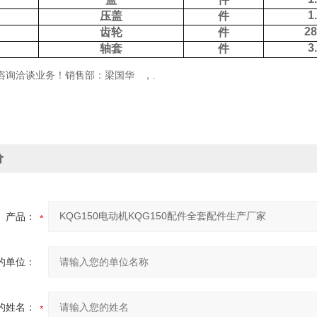
1
压盖
件
28
齿轮
件
3
轴套
件
咨询洽谈业务！销售部：梁国华 ，.
价
产品：
的单位：
的姓名：