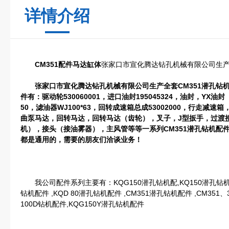
详情介绍
CM351配件马达缸体
张家口市宣化腾达钻孔机械有限公司生
张家口市宣化腾达钻孔机械有限公司生产全套
CM351
潜孔钻
件有：驱动轮
530060001
，进口油封
195045324
，
油封，
YX
油封
50
，滤油器
WJ100*63
，回转成速箱总成
53002000
，行走减速箱
曲泵马达，回转马达，回转马达（齿轮），叉子，
J
型扳手，过渡
机），接头（接油雾器），主风管等等一系列
CM351
潜孔钻机配件
都是通用的，需要的朋友们洽谈业务！
我公司配件系列主要有：KQG150潜孔钻机配,KQ150潜孔钻机配件
钻机配件 ,KQD 80潜孔钻机配件 ,CM351潜孔钻机配件 ,CM351、3
100D钻机配件,KQG150Y潜孔钻机配件