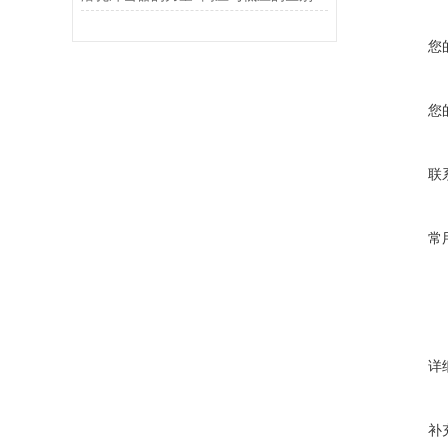
您
您
联
常
详
补