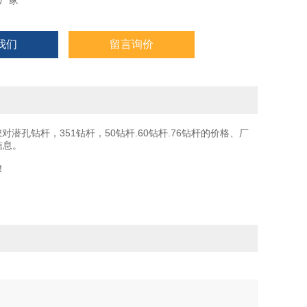
厂家
我们
留言询价
对潜孔钻杆，351钻杆，50钻杆.60钻杆.76钻杆的价格、厂
信息。
！