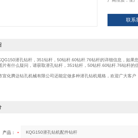
厂商性质：生产
联系
绍
150潜孔钻杆，351钻杆，50钻杆.60钻杆.76钻杆的详细信息，如果您
片有什么疑问，请获取潜孔钻杆，351钻杆，50钻杆.60钻杆.76钻杆的
化腾达钻孔机械有限公司还能定做多种潜孔钻机规格，欢迎广大客户
价
产品：