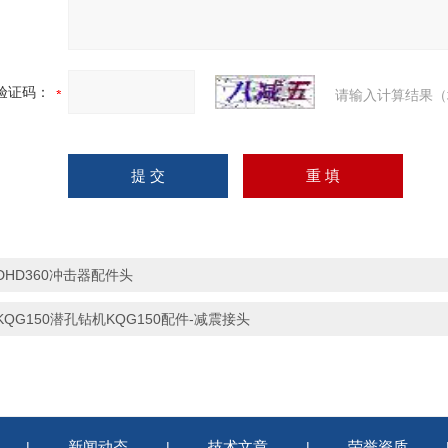
验证码：
请输入计算结果（
DHD360冲击器配件头
KQG150潜孔钻机KQG150配件-减震接头
新闻动态
技术文章
荣誉资质
|
|
|