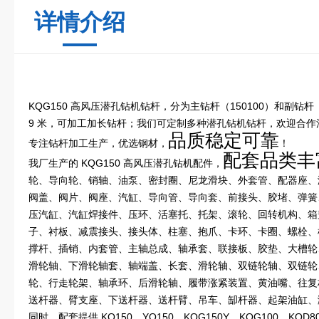
详情介绍
KQG150 高风压潜孔钻机钻杆，分为主钻杆（150100）和副钻杆（
9 米，可加工加长钻杆；我们可定制多种潜孔钻机钻杆，欢迎合作
品质稳定可靠
专注钻杆加工生产，优选钢材，
！
配套品类丰
我厂生产的 KQG150 高风压潜孔钻机配件，
轮、导向轮、销轴、油泵、密封圈、尼龙滑块、外套管、配器座、
阀盖、阀片、阀座、汽缸、导向管、导向套、前接头、胶堵、弹簧
压汽缸、汽缸焊接件、压环、活塞托、托架、滚轮、回转机构、箱
子、衬板、减震接头、接头体、柱塞、抱爪、卡环、卡圈、螺栓、
撑杆、插销、内套管、主轴总成、轴承套、联接板、胶垫、大槽轮
滑轮轴、下滑轮轴套、轴端盖、长套、滑轮轴、双链轮轴、双链轮
轮、行走轮架、轴承环、后滑轮轴、履带涨紧装置、黄油嘴、往复
送杆器、臂支座、下送杆器、送杆臂、吊车、缷杆器、起架油缸、
同时，配套提供 KQ150、YQ150、KQG150Y、KQG100、KQ