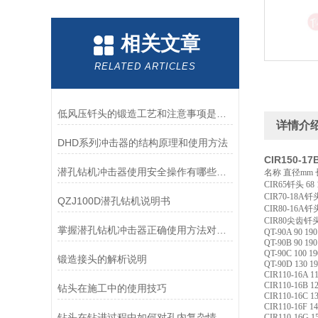
相关文章
RELATED ARTICLES
低风压钎头的锻造工艺和注意事项是什么
详情介
DHD系列冲击器的结构原理和使用方法
CIR150-
潜孔钻机冲击器使用安全操作有哪些步骤需要详解
名称
直径
mm
CIR65
钎头
68 
CIR70-18A
钎
QZJ100D潜孔钻机说明书
CIR80-16A
钎
CIR80
尖齿钎
掌握潜孔钻机冲击器正确使用方法对提升施工质量具有重要意义
QT-90A 90 190
QT-90B 90 190
QT-90C 100 19
锻造接头的解析说明
QT-90D 130 19
CIR110-16A 11
CIR110-16B 12
钻头在施工中的使用技巧
CIR110-16C 13
CIR110-16F 14
钻头在钻进过程中如何对孔内复杂情况进行分析与判断
CIR110-16G 15