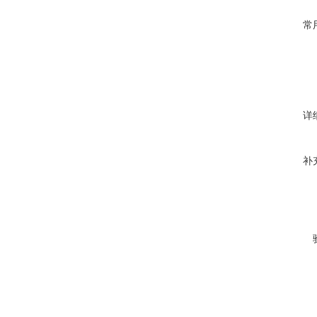
常
详
补