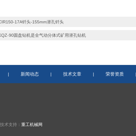
CIR150-17A钎头-155mm潜孔钎头
KQZ-90圆盘钻机是全气动分体式矿用潜孔钻机
新闻动态
技术文章
荣誉资质
|
|
|
 技术支持：
重工机械网