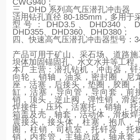
CWG940；
三、
DHD 系列高气压潜孔冲击器
适用钻孔直径
80-185mm，多用
型号：
DHD3.5、DHD340、
DHD355、DHD360、DHD380；
四、快速高气压潜孔冲击器型号：
3
产品可用于矿山、采石场、道路施
坝体加固锚固孔、水文水井等工程
本厂主营：
潜孔钻机，冲击器，钎
向轮，销轴，油泵，密封圈，尼
座，活塞，后接头，垫圈，胶圈，
缸，活塞，导向管，导向套，前
销，顶头，逆止阀，弹性销，滑架
焊接件，压环，活塞托，销轴，托
箱盖及壳，轴套，活动体，滑板焊
震接头，接头体，柱塞，抱爪，
圈，柱销，司机室，托钎器，托
销，内套管，主轴总成，轴承套