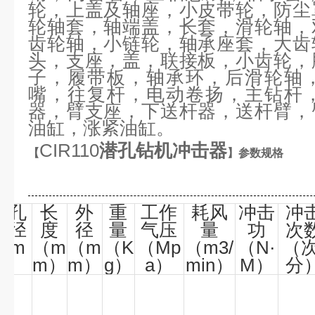
轮，上盖及轴座，小皮带轮，防尘
轮轴套，轴端盖，长套，滑轮轴，
齿轮轴，小链轮，轴承座套，大齿
头，支座，盖，联接板，小齿轮，
子，履带板，轴承环，后滑轮轴
嘴，往复杆，电动卷扬，主钻杆
器，臂支座，下送杆器，送杆臂，
油缸，涨紧油缸。
CIR110
潜孔钻机冲击器
【
】参数规格
钻孔
长
外
重
工作
耗风
冲击
冲
直径
度
径
量
气压
量
功
次
（m
（m
（m
（K
（Mp
（m3/
（N
·
（
m）
m）
m）
g）
a）
min）
M）
分