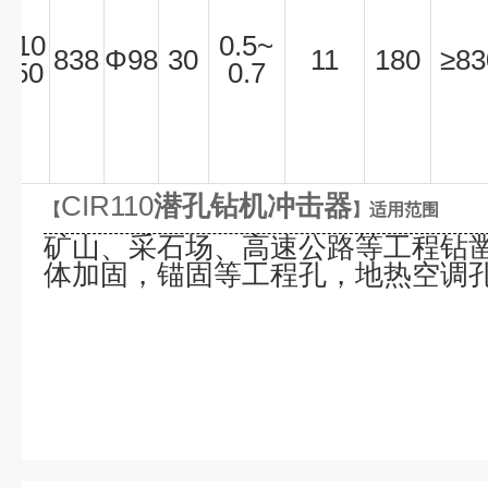
Φ
110
0.5~
838
Φ
98
30
11
180
≥
83
150
0.7
CIR110
潜孔钻机冲击器
【
】适用范围
矿山、采石场、高速公路等工程钻
体加固，锚固等工程孔，地热空调