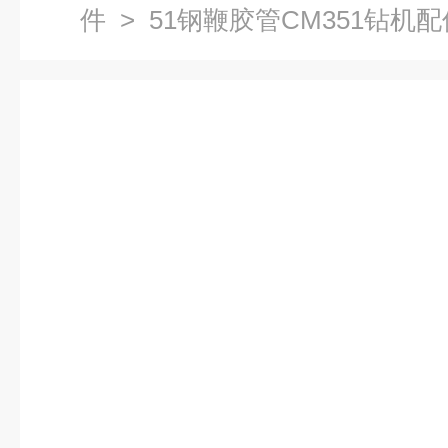
件
> 51钢鞭胶管CM351钻机