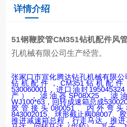
详情介绍
51钢鞭胶管CM351钻机配件风
孔机械有限公司生产经营。
张家口市宣化腾达钻孔机械有限公
钻机配件，
CM351
钻机配件
530060001
，进口油封
195045324
产），滤油器
SP08X25
，滤
WJ100*63
，回转成速箱总成
53002
胶管接头
080051
、内外弯头
843002015
、球形截止阀
08007
、胶
推进减速箱总程，行走马达，推进
马达，回转马达（齿轮），叉子，
J