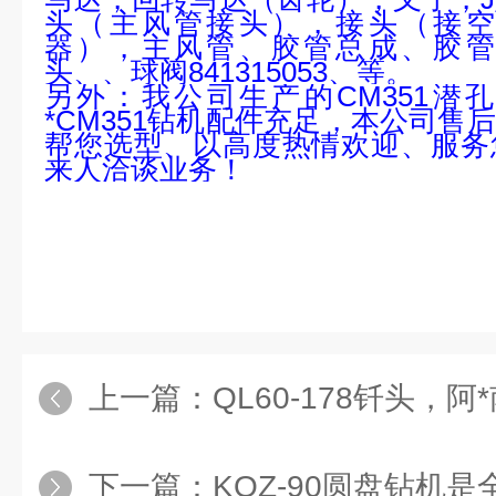
头（主风管接头），接头（接空
器），主风管、胶管总成、胶管
头、、球阀
841315053
、等。
另外：我公司生产的
CM351
潜孔
*
CM351
钻机配件充足，本公司售后
帮您选型、以高度热情欢迎、服务
来人洽谈业务！
上一篇：
QL60-178钎头，阿
下一篇：
KQZ-90圆盘钻机是全