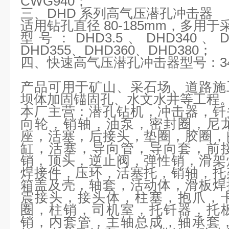
CWG940；
三、
DHD 系列高气压潜孔冲击器
适用钻孔直径
80-185mm，多用
型号：
DHD3.5、DHD340、
DHD355、DHD360、DHD380；
四、快速高气压潜孔冲击器型号：
3
产品可用于矿山、采石场、道路施
坝体加固锚固孔、水文水井等工程
本厂主营：
潜孔钻机，冲击器，钎
向轮，销轴，油泵，密封圈，尼
座，活塞，后接头，垫圈，胶圈，
缸，活塞，导向管，导向套，前
销，顶头，逆止阀，弹性销，滑架
焊接件，压环，活塞托，销轴，托
箱盖及壳，轴套，活动体，滑板焊
震接头，接头体，柱塞，抱爪，
圈，柱销，司机室，托钎器，托
销，内套管，主轴总成，轴承套