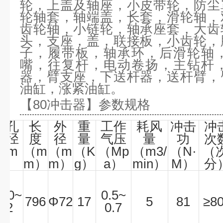
轮，上盖及轴座，小皮带轮，防尘
轮轴套，轴端盖，长套，滑轮轴，
齿轮轴，小链轮，轴承座套，大齿
头，支座，盖，联接板，小齿轮，
子，履带板，轴承环，后滑轮轴
嘴，往复杆，电动卷扬，主钻杆
器，臂支座，下送杆器，送杆臂，
油缸，涨紧油缸。
【
80
冲击器
】参数规格
钻孔
长
外
重
工作
耗风
冲击
冲
直径
度
径
量
气压
量
功
次
（m
（m
（m
（K
（Mp
（m3/
（N
·
（
m）
m）
m）
g）
a）
min）
M）
分
Φ
80~
0.5~
796
Φ
72
17
5
81
≥
8
82
0.7