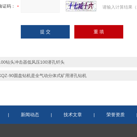
验证码：
请输入计算结果（
100钻头冲击器低风压100潜孔钎头
KQZ-90圆盘钻机是全气动分体式矿用潜孔钻机
新闻动态
技术文章
荣誉资质
|
|
|