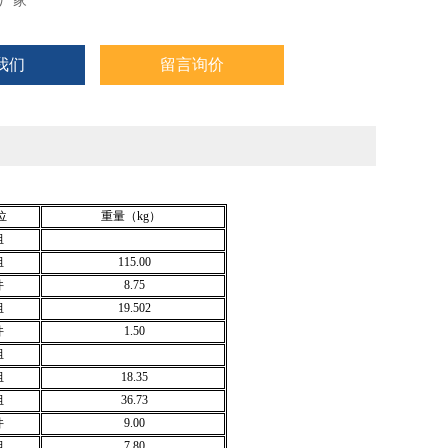
厂家
我们
留言询价
位
重量
（kg）
组
组
115.00
件
8.75
组
19.502
件
1.50
组
组
18.35
组
36.73
件
9.00
组
7.80