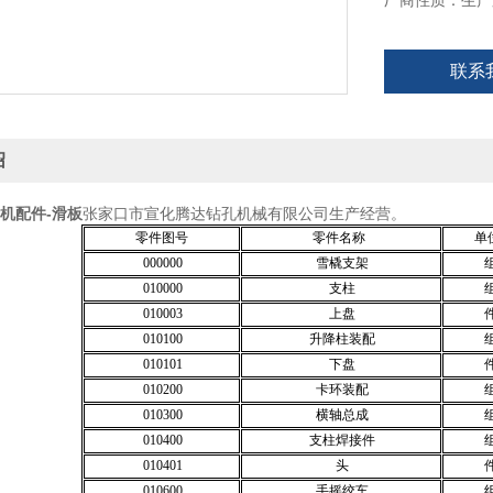
厂商性质：生产
联系
绍
钻机配件-滑板
张家口市宣化腾达钻孔机械有限公司生产经营。
零件图号
零件名称
单
000000
雪橇支架
010000
支柱
010003
上盘
010100
升降柱装配
010101
下盘
010200
卡环装配
010300
横轴总成
010400
支柱焊接件
010401
头
010600
手摇绞车