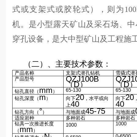
式或支架式或胶轮式），则为
10
机。是小型露天矿山及采石场、中
穿孔设备，是大中型矿山及工程施
（二）、主要技术参数：
产品名称
支架式潜孔钻机
雪撬式潜
QZJ100B
QZJ1
产品型号
（
D
）
（
D
mm
65-130
65-130
钻孔直径（
）
m
20
20
钻孔深度（
）
向下
，水平或向
向下
40
40
上
°
45-75
钻孔方向（
）
与地面成
与地面成
适应岩种
多种岩石
多种岩石
钻具一次推进长度
1000
1000
mm
（
）
N
0-6500