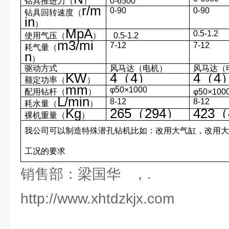
钻具推进力（
）
0-6500
r/m
0-90
0-90
钻具回转速度（
in
）
MpA
0.5-1.2
使用气压（
）
0.5-1.2
m3/mi
7-12
7-12
耗气量（
n
）
驱动方式
风马达（电机）
风马达（
KW
4
（
4
）
4
（
4
额定功率（
）
mm
φ50×1000
配用钻杆（
）
φ50×100
L/min
8-12
8-12
耗水量（
）
Kg
265
（
294
）
423
（
裸机重量（
）
我公司可以制造特殊潜孔钻机比如：改用大气缸，改用
工况的要求
销售部：梁国华 ，.
http://www.xhtdzkjx.com