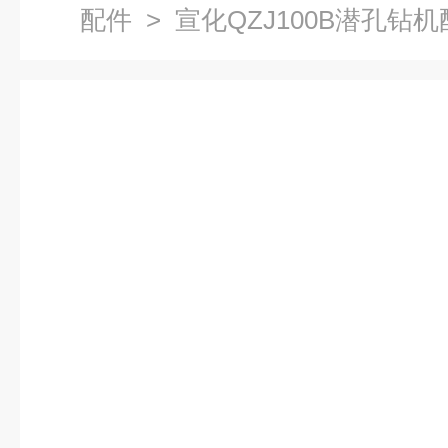
配件
> 宣化QZJ100B潜孔钻