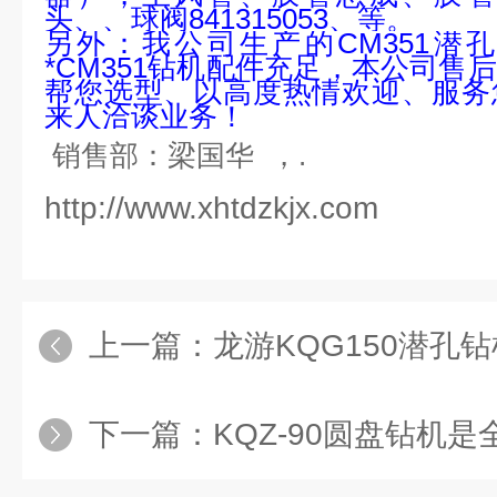
头、、球阀
841315053
、等。
另外：我公司生产的
CM351
潜孔
*
CM351
钻机配件充足，本公司售后
帮您选型、以高度热情欢迎、服务
来人洽谈业务！
销售部：梁国华 ，.
http://www.xhtdzkjx.com
上一篇：
龙游KQG150潜孔
下一篇：
KQZ-90圆盘钻机是全