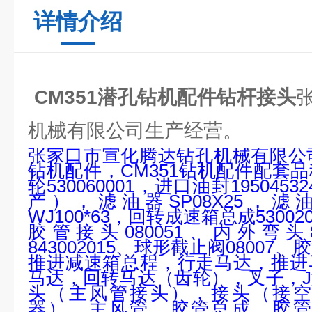
详情介绍
CM351潜孔钻机配件钻杆接头
机械有限公司生产经营。
张家口市宣化腾达钻孔机械有限公
钻机配件，
CM351
钻机配件配套品
轮
530060001
，进口油封
19504532
产），滤油器
SP08X25
，滤
WJ100*63
，回转成速箱总成
53002
胶管接头
080051
、内外弯头
843002015
、球形截止阀
08007
、胶
推进减速箱总程，行走马达，推进
马达，回转马达（齿轮），叉子，
J
头（主风管接头），接头（接空
器），主风管、胶管总成、胶管