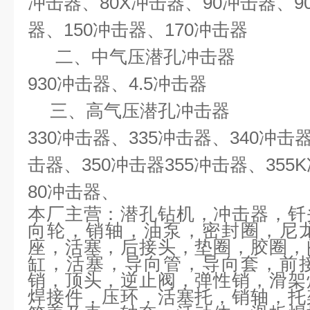
冲击器、
80X
冲击器、
90
冲击器、
90
器、
150
冲击器、
170
冲击器
二、
中气压潜孔冲击器
930
冲击器、
4.5
冲击器
三、
高气压潜孔冲击器
330
冲击器、
335
冲击器、
340
冲击
击器、
350
冲击器
355
冲击器、
355K
80
冲击器、
本厂主营：
潜孔钻机，冲击器，钎
向轮，销轴，油泵，密封圈，尼
座，活塞，后接头，垫圈，胶圈，
缸，活塞，导向管，导向套，前
销，顶头，逆止阀，弹性销，滑架
焊接件，压环，活塞托，销轴，托