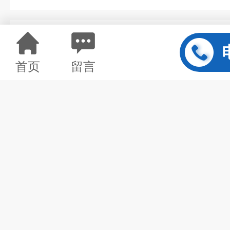
详情介绍
首页
留言
DHD335冲击器钎头，高风压冲
腾达钻孔机械有限公司生产经营
本公司销售的冲击器主要有：
一、
低气压潜孔冲击器
65B
冲击器、
70/80-II
冲击器、
76
冲
冲击器、
80X
冲击器、
90
冲击器、
90