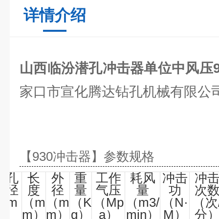
详情介绍
山西临汾潜孔冲击器单位中风压9
家口市宣化腾达钻孔机械有限公
【
930
冲击器
】参数规格
钻孔
长
外
重
工作
耗风
冲击
冲
直径
度
径
量
气压
量
功
次
（m
（m
（m
（K
（Mp
（m3/
（N
·
（
次
m）
m）
m）
g）
a）
min）
M）
分