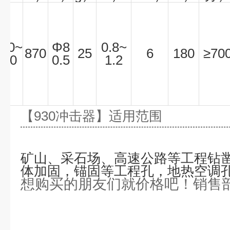
Φ
90~
Φ
8
0.8~
870
25
6
180
≥
70
120
0.5
1.2
【
930
冲击器
】适用范围
矿山、采石场、高速公路等工程钻
体加固，锚固等工程孔，地热空调
想购买的朋友们就价格吧！销售部