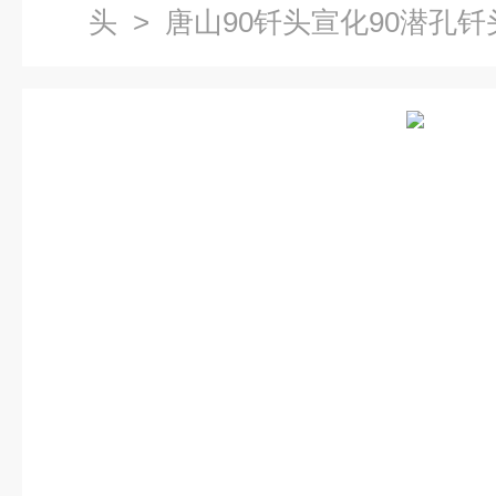
头
> 唐山90钎头宣化90潜孔