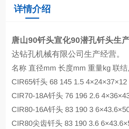
详情介绍
唐山90钎头宣化90潜孔钎头生
达钻孔机械有限公司生产经营。
名称
直径
mm
长度
mm
重量
kg
联结
CIR65
钎头
68 145 1.5 4×24×37×12
CIR70-18A
钎头
76 196 2.6 4×36×4
CIR80-16A
钎头
83 190 3 6×43.6×5
CIR80
尖齿钎头
83 190 3.6 6×43.6