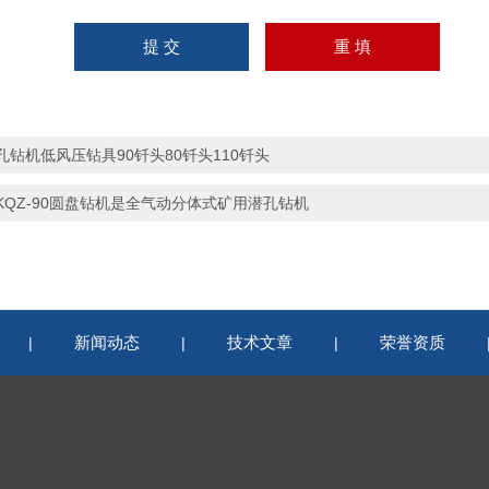
孔钻机低风压钻具90钎头80钎头110钎头
KQZ-90圆盘钻机是全气动分体式矿用潜孔钻机
新闻动态
技术文章
荣誉资质
|
|
|