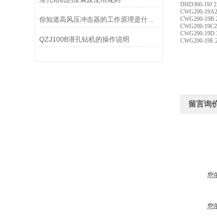
DHD360-19J 2
CWG200
-19A
你知道高风压冲击器的工作原理是什么吗
CWG200-19B 2
CWG200
-
19C
2
CWG200-19D 3
QZJ100B潜孔钻机的操作说明
CWG200-19E 2
留言询
您
您