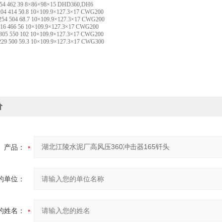
54 462 39 8×86×98×15 DHD360,DH6
204 414 50.8 10×109.9×127.3×17 CWG200
54 504 68.7 10×109.9×127.3×17 CWG200
16 466 56 10×109.9×127.3×17 CWG200
05 550 102 10×109.9×127.3×17 CWG200
29 500 59.3 10×109.9×127.3×17 CWG300
价
产品：
的单位：
的姓名：