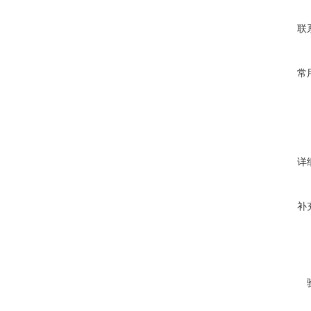
联
常
详
补