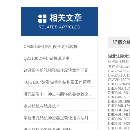
相关文章
RELATED ARTICLES
详情介
CM351潜孔钻机配件之回转机
湖北江陵水泥
QZJ100D潜孔钻机说明书
标准高压钎头
名称
直径
mm
钻进跟管扩孔钻孔操作应注意的问题
CWG76
-15A
7
CWG76
-
15C
1
CWG90
-15A
9
KQG150Y潜孔钻机的结构及工作原理
DHD3.5
-18A
9
DHD
340A
-15
DHD340-15B 1
潜孔凿岩中，冲击与回转的各参数之间是相互关联的
DHD340
-
15C
1
DHD
350C
-19
水井钻机与钻井技术
DHD350R
-17
DHD360
-19A
1
DHD360-19B 1
掌握潜孔钻机冲击器正确使用方法对提升施工质量具有重要意义
DHD360
-
19C
2
DHD360-19D
DHD360-19I 1
潜孔钻机的发展及使用规则