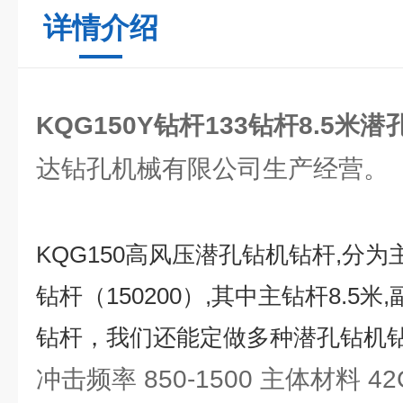
详情介绍
KQG150Y钻杆133钻杆8.5米
达钻孔机械有限公司生产经营。
KQG150
高风压潜孔钻机钻杆
,
分为
钻杆
（150200）,
其中主钻杆
8.5
米
,
钻杆，我们还能定做多种潜孔钻机钻
冲击频率 850-1500 主体材料 42