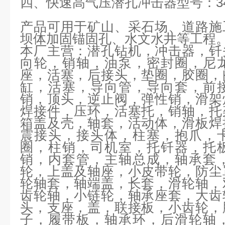
四、快速高气压潜孔冲击器型号：
3
产品可用于矿山、采石场、道路施
坝体加固锚固孔、水文水井等工程
本厂主营：
潜孔钻机，冲击器，钎
向轮，销轴，油泵，密封圈，尼
座，活塞，后接头，垫圈，胶圈，
缸，活塞，导向管，导向套，前
销，顶头，逆止阀，弹性销，滑架
焊接件，压环，活塞托，销轴，托
箱盖及壳，轴套，活动体，滑板焊
震接头，接头体，柱塞，抱爪，
圈，柱销，司机室，托钎器，托
销，内套管，主轴总成，轴承套
轮，上盖及轴座，小皮带轮，防尘
轮轴套，轴端盖，长套，滑轮轴，
齿轮轴，小链轮，轴承座套，大齿
头，支座，盖，联接板，小齿轮，
子，履带板，轴承环，后滑轮轴