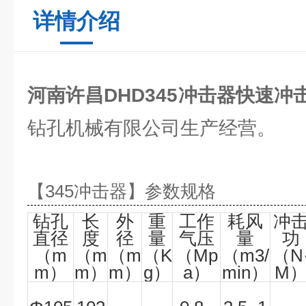
详情介绍
河南许昌DHD345冲击器快速冲
钻孔机械有限公司生产经营。
【
345
冲击器
】参数规格
钻孔
长
外
重
工作
耗风
冲
直径
度
径
量
气压
量
功
（m
（m
（m
（K
（Mp
（m3/
（N
m）
m）
m）
g）
a）
min）
M