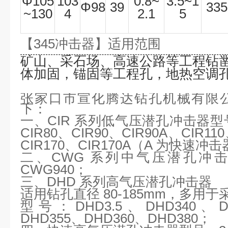
Φ
105
103
0.8~
3.5~1
Φ
98
39
335
~130
4
2.1
5
【
345
冲击器
】适用范围
矿山、采石场、高速公路等工程钻
体加固，锚固等工程孔，地热空调
张家口市宣化腾达钻孔机械有限
下：
一、
CIR 系列低气压潜孔冲击器型号：
CIR80、CIR90、CIR90A、CIR11
CIR170、CIR170A（A 为快速冲
二、
CWG 系列中气压潜孔冲击
CWG940；
三、
DHD 系列高气压潜孔冲击器
适用钻孔直径
80-185mm，多用
型号：
DHD3.5、DHD340、
DHD355、DHD360、DHD380；