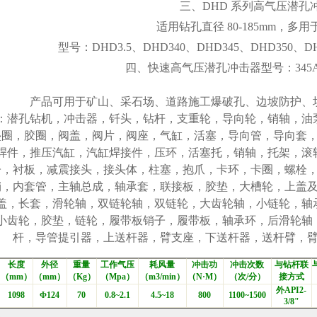
三、
DHD 系列高气压潜孔
适用钻孔直径
80-185mm，多
型号：
DHD3.5、DHD340、DHD345、DHD350、D
四、快速高气压潜孔冲击器型号：
345
产品可用于矿山、采石场、道路施工爆破孔、边坡防护、
：
潜孔钻机，冲击器，钎头，钻杆，支重轮，导向轮，销轴，油
垫圈，胶圈，阀盖，阀片，阀座，气缸，活塞，导向管，导向套
焊件，推压汽缸，汽缸焊接件，压环，活塞托，销轴，托架，滚
子，衬板，减震接头，接头体，柱塞，抱爪，卡环，卡圈，螺栓
销，内套管，主轴总成，轴承套，联接板，胶垫，大槽轮，上盖
盖，长套，滑轮轴，双链轮轴，双链轮，大齿轮轴，小链轮，轴
小齿轮，胶垫，链轮，履带板销子，履带板，轴承环，后滑轮轴
杆，导管提引器，上送杆器，臂支座，下送杆器，送杆臂，
长度
外径
重量
工作气压
耗风量
冲击功
冲击次数
与钻杆联
（mm）
（mm）
（Kg）
（Mpa）
（m3/min）
（N·M）
（次/分）
接方式
外API2-
1098
Φ124
70
0.8~2.1
4.5~18
800
1100~1500
3/8"