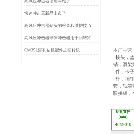
高风压冲击器使用与维护
快速冲击器新品上市了
高风压冲击器钻头的检查和维护技巧
高风压冲击器球体冲击器用于回转冲击钻进的工艺研究
CM351潜孔钻机配件之回转机
本厂主营
接头，
销，滑架
件，卡
杆，插
套，轴端
联接板，
钻孔直径
（mm）
Φ130~218