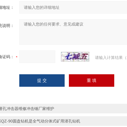
细地址：
充说明：
验证码：
请输入计算结果（
潜孔冲击器维修冲击锤厂家维护
KQZ-90圆盘钻机是全气动分体式矿用潜孔钻机