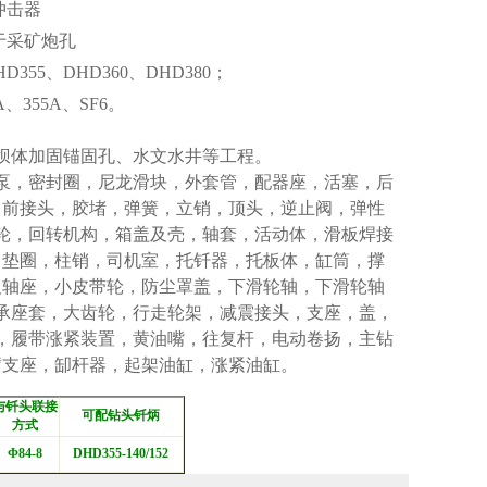
冲击器
用于采矿炮孔
HD355、DHD360、DHD380；
A、355A、SF6。
坝体加固锚固孔、水文水井等工程。
泵，密封圈，尼龙滑块，外套管，配器座，活塞，后
，前接头，胶堵，弹簧，立销，顶头，逆止阀，弹性
轮，回转机构，箱盖及壳，轴套，活动体，滑板焊接
，垫圈，柱销，司机室，托钎器，托板体，缸筒，撑
及轴座，小皮带轮，防尘罩盖，下滑轮轴，下滑轮轴
承座套，大齿轮，行走轮架，减震接头，支座，盖，
，履带涨紧装置，黄油嘴，往复杆，电动卷扬，主钻
臂支座，缷杆器，起架油缸，涨紧油缸。
与钎头联接
可配钻头钎炳
方式
Φ84-8
DHD355-140/152