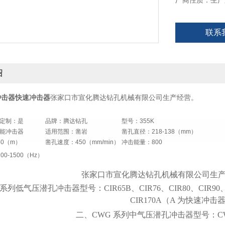
厂商性质：生产
联系
绍
K冲击器快速冲击器
张家口市宣化腾达钻孔机械有限公司生产经营。
定制：是
品牌：腾达钻孔
型号：355K
能冲击器
适用范围：凿岩
凿孔直径：218-138（mm）
80（m）
凿孔速度：450（mm/min）
冲击能量：800
0-1500（Hz）
张家口市宣化腾达钻孔机械有限公司生
R 系列低气压潜孔冲击器型号：CIR65B、CIR76、CIR80、CIR90、CI
CIR170A（A 为快速冲击
二、
CWG 系列中气压潜孔冲击器型号：CWG