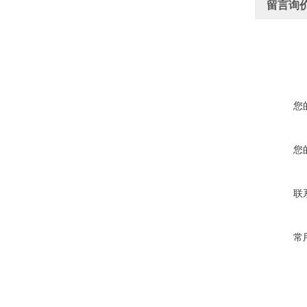
留言询
您
您
联
常